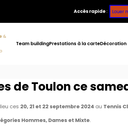
Accès rapide
:
Louer 
e
&
Team building
Prestations à la carte
Décoration 
co
es de Toulon ce same
lieu ces
20, 21 et 22 septembre 2024
au
Tennis C
tégories Hommes, Dames et Mixte
.