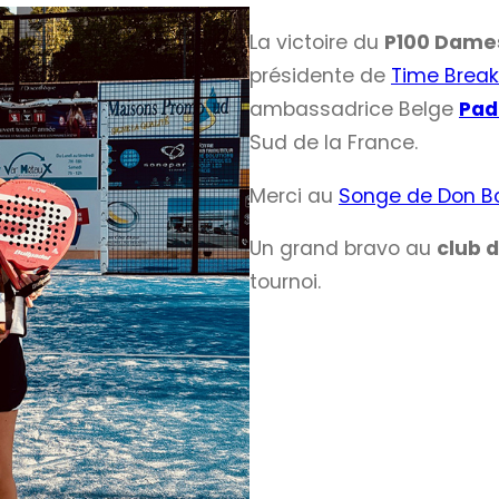
La victoire du
P100 Dame
présidente de
Time Break
ambassadrice Belge
Pad
Sud de la France.
Merci au
Songe de Don B
Un grand bravo au
club 
tournoi.