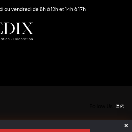
di au vendredi de 8h à 12h et 14h à 17h
LinkedI
Inst
Follow Us :