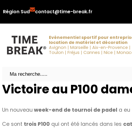
Aller
Région Sud
contact@time-break.fr
au
contenu
Evénementiel sportif pour entrepris
location de matériel et décoration
Avignon | Marseille | Aix-en-Provence |
Toulon | Fréjus | Cannes | Nice | Mona
Search
Victoire au P100 dam
Un nouveau
week-end de tournoi de padel
a eu 
Ce sont
trois P100
qui ont été lancés dans les
ca