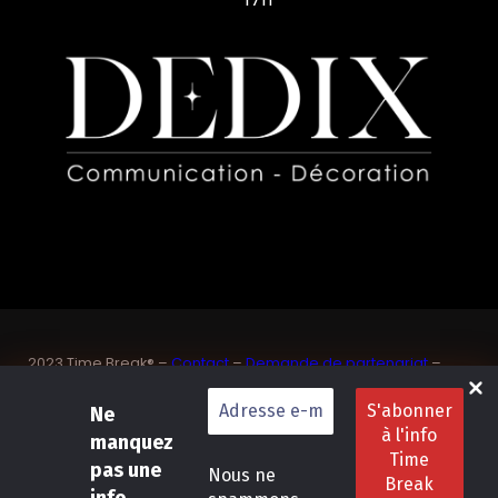
2023 Time Break® –
Contact
–
Demande de partenariat
–
Sponsoriser un joueur de padel français
SASU Dedix Communication – 87 rue de Mireille – 83 150
Ne
Bandol – Var
manquez
Politique de confidentialité
–
Mentions légales
–
Conditions
pas une
Nous ne
générales de location