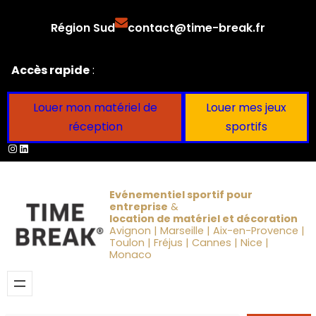
Aller
Région Sud
contact@time-break.fr
au
contenu
Accès rapide
:
Louer mon matériel de
Louer mes jeux
réception
sportifs
Instagram
LinkedIn
Evénementiel sportif pour
entreprise
&
location de matériel et décoration
Avignon | Marseille | Aix-en-Provence |
Toulon | Fréjus | Cannes | Nice |
Monaco
Obtenir un devis