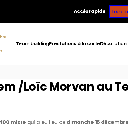
Accès rapide
:
Louer 
e
&
Team building
Prestations à la carte
Décoration 
co
em /Loïc Morvan au Te
100 mixte
qui a eu lieu ce
dimanche 15 décembr