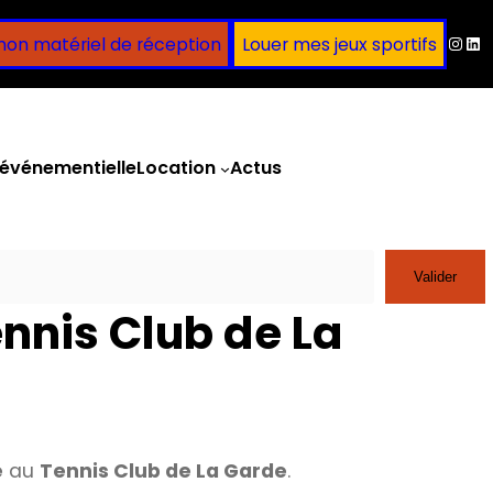
Inst
Lin
mon matériel de réception
Louer mes jeux sportifs
événementielle
Location
Actus
Obtenir un devis
Valider
nnis Club de La
e
au
Tennis Club de La Garde
.