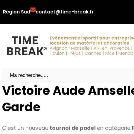
Aller
Région Sud
contact@time-break.fr
au
contenu
Evénementiel sportif pour entrepris
location de matériel et décoration
Avignon | Marseille | Aix-en-Provence |
Toulon | Fréjus | Cannes | Nice | Mona
Search
Victoire Aude Amsell
Garde
C’est un nouveau
tournoi de padel
en catégorie
P