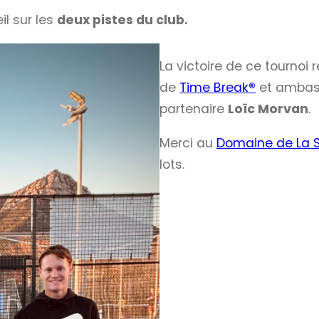
il sur les
deux pistes du club.
La victoire de ce tournoi 
de
Time Break
®
et ambas
partenaire
Loïc Morvan
.
Merci au
Domaine de La S
lots.