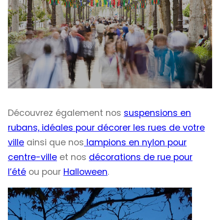
Découvrez également nos
suspensions en
rubans, idéales pour décorer les rues de votre
ville
ainsi que nos
lampions en nylon pour
centre-ville
et nos
décorations de rue pour
l’été
ou pour
Halloween
.