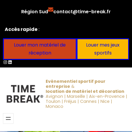
Aller
Région Sud
contact@time-break.fr
au
contenu
Accès rapide
:
Louer mon matériel de
Louer mes jeux
réception
sportifs
Instagram
LinkedIn
Evénementiel sportif pour
entreprise
&
location de matériel et décoration
Avignon | Marseille | Aix-en-Provence |
Toulon | Fréjus | Cannes | Nice |
Monaco
Obtenir un devis