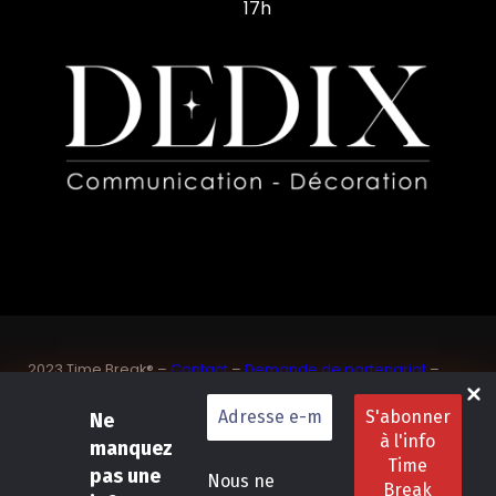
17h
2023 Time Break® –
Contact
–
Demande de partenariat
–
Sponsoriser un joueur de padel français
SASU Dedix Communication – 87 rue de Mireille – 83 150
Ne
Bandol – Var
manquez
Politique de confidentialité
–
Mentions légales
–
Conditions
pas une
Nous ne
générales de location