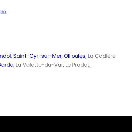
gne
ndol
,
Saint-Cyr-sur-Mer
,
Ollioules
, La Cadière-
Garde
, La Valette-du-Var, Le Pradet,