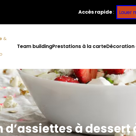
Accès rapide
:
Louer 
e
&
Team building
Prestations à la carte
Décoration 
co
 d’assiettes à dessert