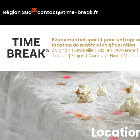
Aller
Région Sud
contact@time-break.fr
au
contenu
Evénementiel sportif pour entrepris
location de matériel et décoration
Avignon | Marseille | Aix-en-Provence |
Toulon | Fréjus | Cannes | Nice | Mona
Location