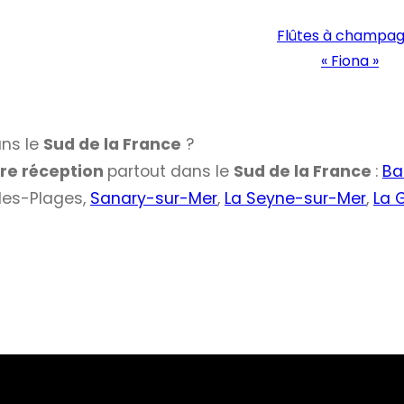
Flûtes à champa
« Fiona »
ans le
Sud de la France
?
otre réception
partout dans le
Sud de la France
:
Ba
-les-Plages,
Sanary-sur-Mer
,
La Seyne-sur-Mer
,
La 