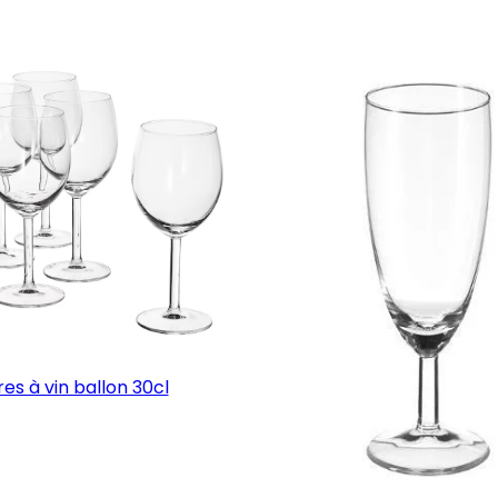
es à vin ballon 30cl