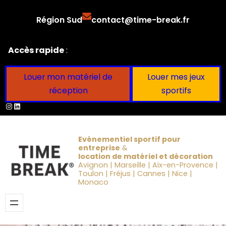
Aller
Région Sud
contact@time-break.fr
au
contenu
Accès rapide
:
Louer mon matériel de
Louer mes jeux
réception
sportifs
Instagram
LinkedIn
Evénementiel sportif pour
entreprise
&
location de matériel et décoration
Avignon | Marseille | Aix-en-Provence |
Toulon | Fréjus | Cannes | Nice |
Monaco
Obtenir un devis