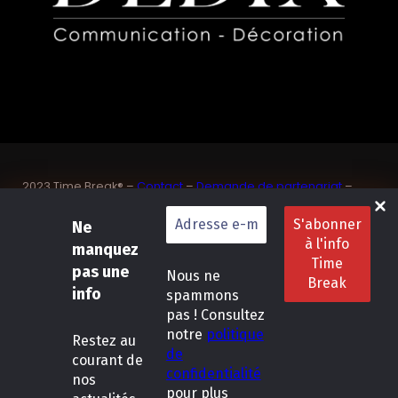
2023 Time Break® –
Contact
–
Demande de partenariat
–
Sponsoriser un joueur de padel français
SASU Dedix Communication – 87 rue de Mireille – 83 150
Ne
Bandol – Var
manquez
Politique de confidentialité
–
Mentions légales
–
Conditions
pas une
Nous ne
générales de location
info
spammons
pas ! Consultez
LinkedIn
Instagram
Follow Us :
notre
politique
Restez
au
de
courant de
confidentialité
nos
pour plus