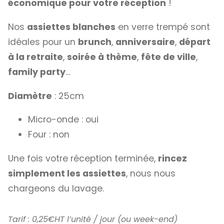
économique pour votre réception
!
Nos
assiettes blanches
en verre trempé sont
idéales pour un
brunch
,
anniversaire
,
départ
à la retraite
,
soirée à thème
,
fête de ville
,
family party
…
Diamètre
: 25cm
Micro-onde : oui
Four : non
Une fois votre réception terminée,
rincez
simplement les assiettes
, nous nous
chargeons du lavage.
Tarif : 0,25€HT l’unité / jour (ou week-end)