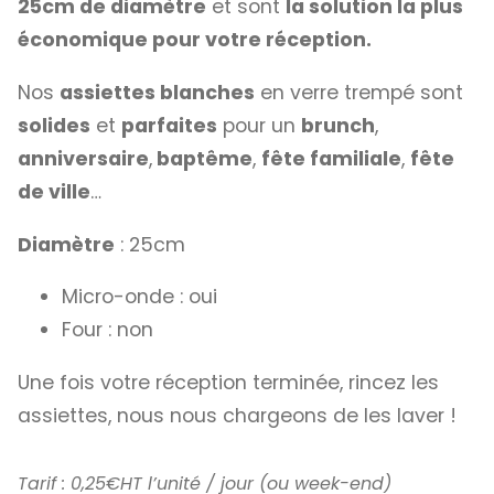
25cm de diamètre
et sont
la solution la plus
économique pour votre réception.
Nos
assiettes blanches
en verre trempé sont
solides
et
parfaites
pour un
brunch
,
anniversaire
,
baptême
,
fête familiale
,
fête
de ville
…
Diamètre
: 25cm
Micro-onde : oui
Four : non
Une fois votre réception terminée, rincez les
assiettes, nous nous chargeons de les laver !
Tarif : 0,25€HT l’unité / jour (ou week-end)