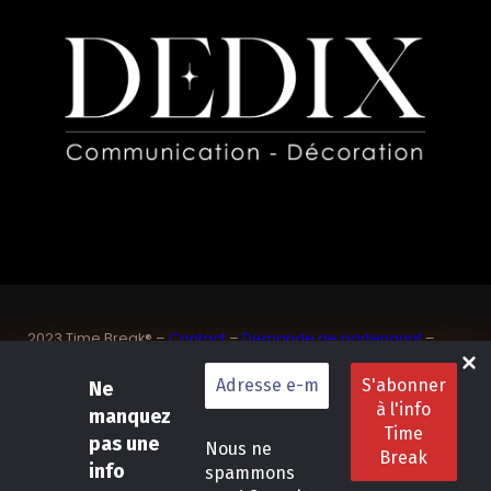
2023 Time Break® –
Contact
–
Demande de partenariat
–
Sponsoriser un joueur de padel français
SASU Dedix Communication – 87 rue de Mireille – 83 150
Ne
Bandol – Var
manquez
Politique de confidentialité
–
Mentions légales
–
Conditions
pas une
Nous ne
générales de location
info
spammons