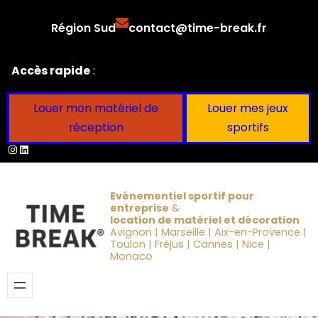
Aller
Région Sud
contact@time-break.fr
au
contenu
Accès rapide
:
Louer mon matériel de
Louer mes jeux
réception
sportifs
Instagram
LinkedIn
Evénementiel sportif pour
entreprise
&
location de matériel et décoration
Avignon | Marseille | Aix-en-Provence |
Toulon | Fréjus | Cannes | Nice |
Monaco
Obtenir un devis