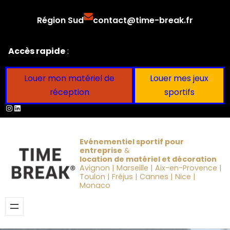
Aller
Région Sud
contact@time-break.fr
au
contenu
Accès rapide
:
Louer mon matériel de
Louer mes jeux
réception
sportifs
Instagram
LinkedIn
Evénementiel sportif pour
entreprise
&
location de matériel et décoration
Avignon | Marseille | Aix-en-Provence |
Toulon | Fréjus | Cannes | Nice |
Monaco
Obtenir un devis