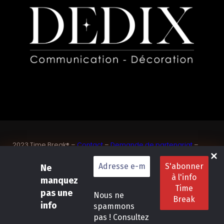
2023 Time Break® –
Contact
–
Demande de partenariat
–
Sponsoriser un joueur de padel français
SASU Dedix Communication – 87 rue de Mireille – 83 150
Ne
Bandol – Var
manquez
Politique de confidentialité
–
Mentions légales
–
Conditions
pas une
Nous ne
générales de location
info
spammons
pas ! Consultez