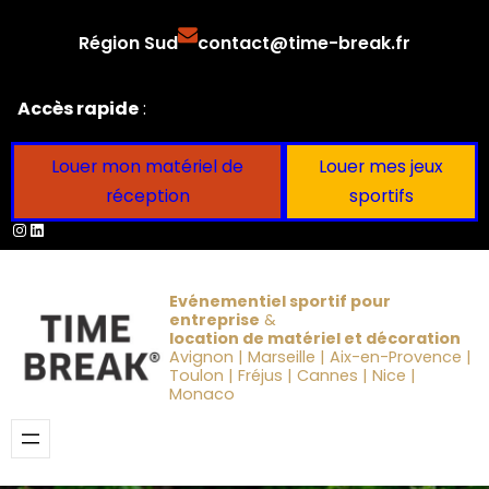
Aller
Région Sud
contact@time-break.fr
au
contenu
Accès rapide
:
Louer mon matériel de
Louer mes jeux
réception
sportifs
Instagram
LinkedIn
Evénementiel sportif pour
entreprise
&
location de matériel et décoration
Avignon | Marseille | Aix-en-Provence |
Toulon | Fréjus | Cannes | Nice |
Monaco
Obtenir un devis