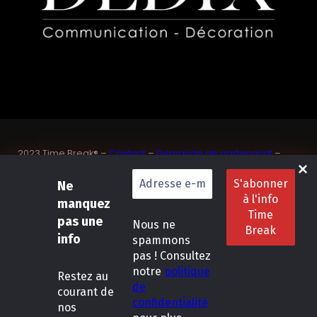
2023 Time Break® –
Contact
–
Demande de partenariat
–
Sponsoriser un joueur de padel français
SASU Dedix Communication – 87 rue de Mireille – 83 150
Ne
Bandol – Var
manquez
Politique de confidentialité
–
Mentions légales
–
Conditions
pas une
Nous ne
générales de location
info
spammons
pas ! Consultez
LinkedIn
Instagram
Follow Us :
notre
politique
Restez
au
de
courant de
confidentialité
nos