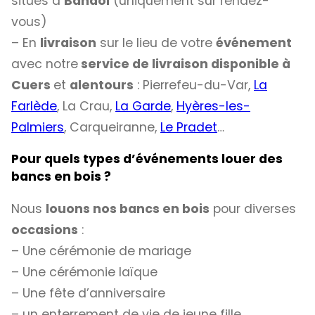
situés à
Bandol
(uniquement sur rendez-
vous)
– En
livraison
sur le lieu de votre
événement
avec notre
service de livraison disponible à
Cuers
et
alentours
: Pierrefeu-du-Var,
La
Farlède
, La Crau,
La Garde
,
Hyères-les-
Palmiers
, Carqueiranne,
Le Pradet
…
Pour quels types d’événements louer des
bancs en bois ?
Nous
louons nos bancs en bois
pour diverses
occasions
:
– Une cérémonie de mariage
– Une cérémonie laïque
– Une fête d’anniversaire
– un enterrement de vie de jeune fille