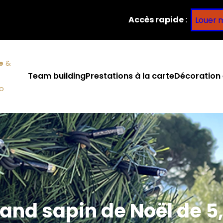
Accès rapide
:
Louer 
e
&
Team building
Prestations à la carte
Décoration 
co
and sapin de Noël de 5