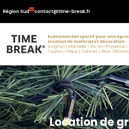
Aller
Région Sud
contact@time-break.fr
au
contenu
Evénementiel sportif pour entrepris
location de matériel et décoration
Avignon | Marseille | Aix-en-Provence |
Toulon | Fréjus | Cannes | Nice | Mona
Location de gr