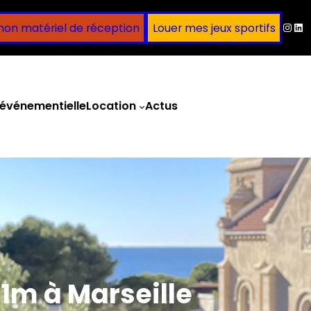
Inst
Lin
mon matériel de réception
Louer mes jeux sportifs
événementielle
Location
Actus
Obtenir un devis
,1m à Marseille