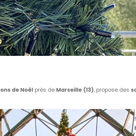
ions de Noël
près de
Marseille (13)
, propose des
s