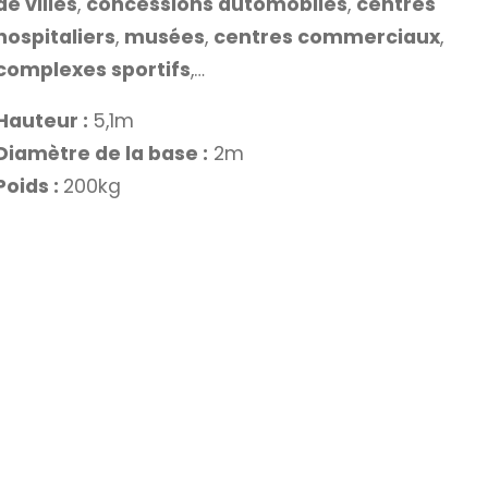
de villes
,
concessions automobiles
,
centres
hospitaliers
,
musées
,
centres commerciaux
,
complexes sportifs
,…
Hauteur :
5,1m
Diamètre de la base :
2m
Poids :
200kg