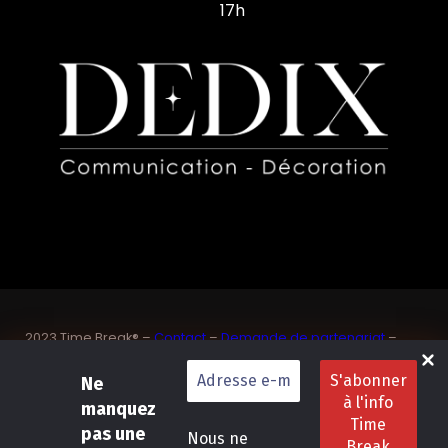
17h
2023 Time Break® –
Contact
–
Demande de partenariat
–
Sponsoriser un joueur de padel français
SASU Dedix Communication – 87 rue de Mireille – 83 150
Ne
Bandol – Var
manquez
Politique de confidentialité
–
Mentions légales
–
Conditions
pas une
Nous ne
générales de location