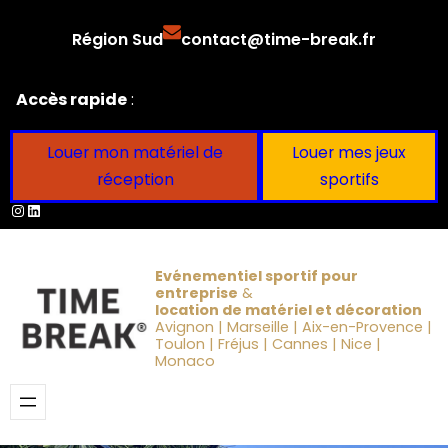
Aller
Région Sud
contact@time-break.fr
au
contenu
Accès rapide
:
Louer mon matériel de
Louer mes jeux
réception
sportifs
Instagram
LinkedIn
Evénementiel sportif pour
entreprise
&
location de matériel et décoration
Avignon | Marseille | Aix-en-Provence |
Toulon | Fréjus | Cannes | Nice |
Monaco
Obtenir un devis