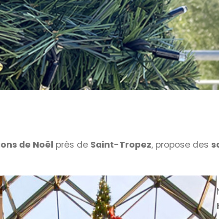
ions de Noël
près de
Saint-Tropez
, propose des
s