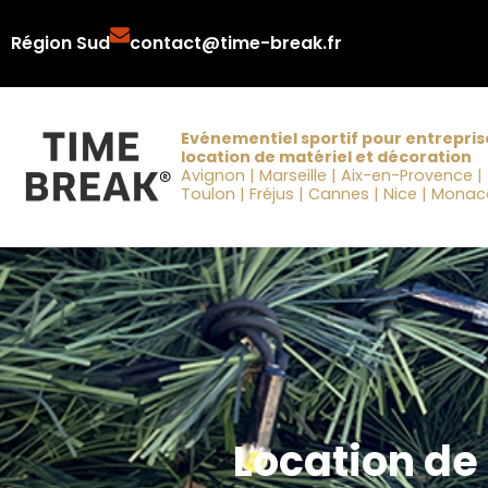
Aller
Région Sud
contact@time-break.fr
au
contenu
Evénementiel sportif pour entrepris
location de matériel et décoration
Avignon | Marseille | Aix-en-Provence |
Toulon | Fréjus | Cannes | Nice | Mona
Location de