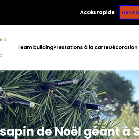
Accès rapide
:
Louer 
e
&
Team building
Prestations à la carte
Décoration 
co
 sapin de Noël géant à 