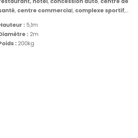
restaurant, hôtel
,
concession auto
,
centre de
santé
,
centre commercia
l,
complexe sportif
,…
Hauteur :
5,1m
Diamètre :
2m
Poids :
200kg