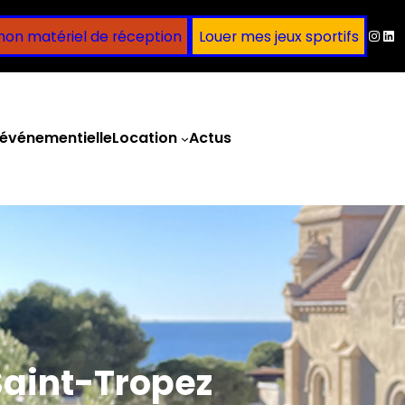
Inst
Lin
mon matériel de réception
Louer mes jeux sportifs
événementielle
Location
Actus
Obtenir un devis
Saint-Tropez