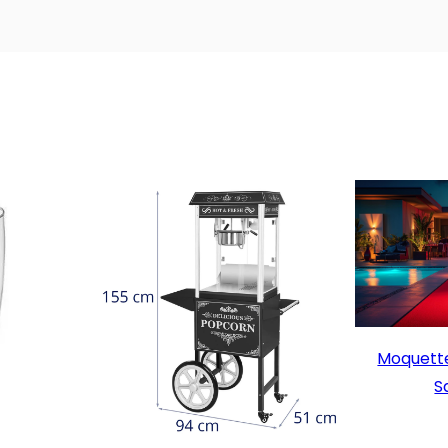
Moquette
S