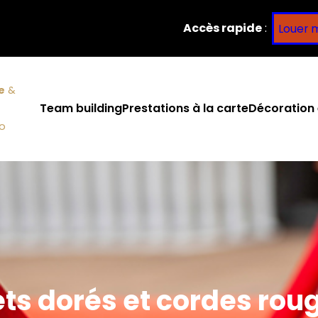
Accès rapide
:
Louer 
e
&
Team building
Prestations à la carte
Décoration 
co
ets dorés et cordes rou