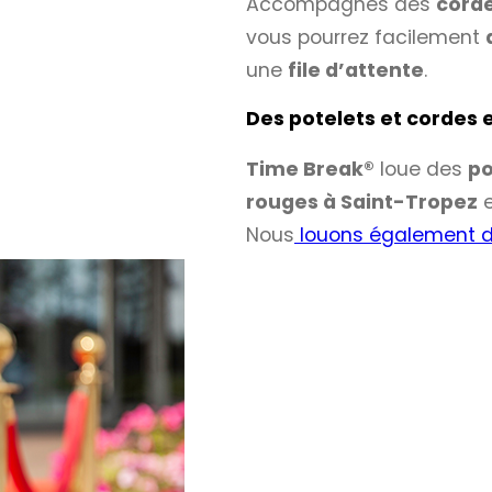
Accompagnés des
corde
vous pourrez facilement
une
file d’attente
.
Des potelets et cordes 
Time Break®
loue des
po
rouges à Saint-Tropez
e
Nous
louons également d