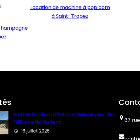
Location de machine à pop corn
à Saint-Tropez
à champagne
pez
tés
Cont
Nouvelle décoration lumineuse pour les
87 rue
100 ans de Vollono
16 juillet 2026
conta