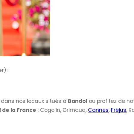
r) :
s
dans nos locaux situés à
Bandol
ou profitez de no
 de la France
: Cogolin, Grimaud,
Cannes
,
Fréjus
, 