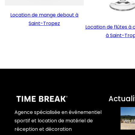
Location de mange debout à
Saint-Tropez
Location de flûtes 
à Saint-Tro
Actuali
Agence spécialisée en événementiel
sportif et location de matériel de
réception et décoration