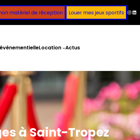
Inst
Lin
mon matériel de réception
Louer mes jeux sportifs
événementielle
Location
Actus
Obtenir un devis
ges à Saint-Tropez