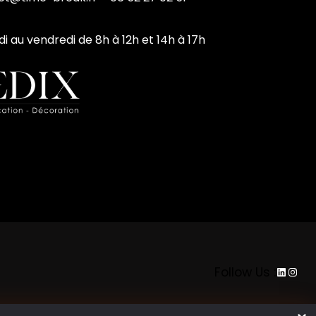
di au vendredi de 8h à 12h et 14h à 17h
LinkedI
Inst
Follow Us :