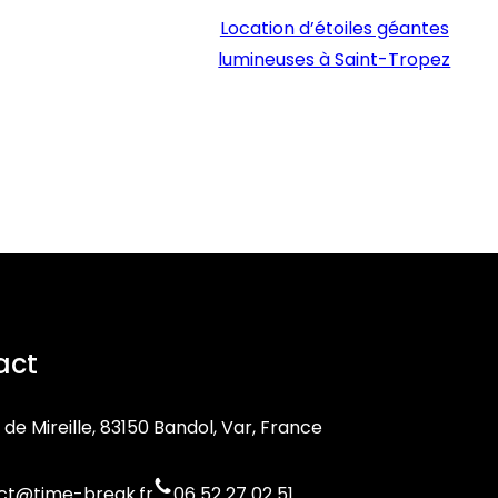
Location d’étoiles géantes
lumineuses à Saint-Tropez
act
 de Mireille, 83150 Bandol, Var, France
ct@time-break.fr
06 52 27 02 51