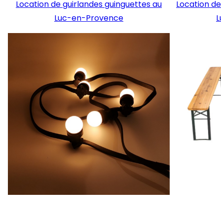
Location de guirlandes guinguettes au
Location de
Luc-en-Provence
L