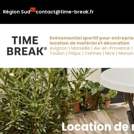
Aller
Région Sud
contact@time-break.fr
au
contenu
Evénementiel sportif pour entrepris
location de matériel et décoration
Avignon | Marseille | Aix-en-Provence |
Toulon | Fréjus | Cannes | Nice | Mona
Location de