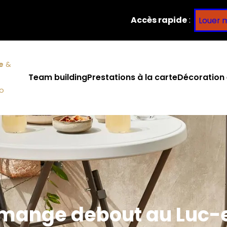
Accès rapide
:
Louer 
e
&
Team building
Prestations à la carte
Décoration 
co
 mange debout au Luc