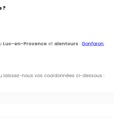
e ?
du
Luc-en-Provence
et
alentours
:
Gonfaron
,
 laissez-nous vos coordonnées ci-dessous :