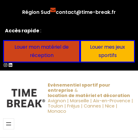
Aller
Région Sud
contact@time-break.fr
au
contenu
Accès rapide
:
Louer mon matériel de
Louer mes jeux
réception
sportifs
Instagram
LinkedIn
Evénementiel sportif pour
entreprise
&
location de matériel et décoration
Avignon | Marseille | Aix-en-Provence |
Toulon | Fréjus | Cannes | Nice |
Monaco
Obtenir un devis