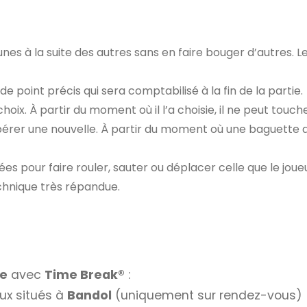
nes à la suite des autres sans en faire bouger d’autres. L
oint précis qui sera comptabilisé à la fin de la partie.
hoix. À partir du moment où il l’a choisie, il ne peut touch
écupérer une nouvelle. À partir du moment où une baguett
ées pour faire rouler, sauter ou déplacer celle que le joue
chnique très répandue.
e
avec
Time Break®
:
ux situés à
Bandol
(uniquement sur rendez-vous)