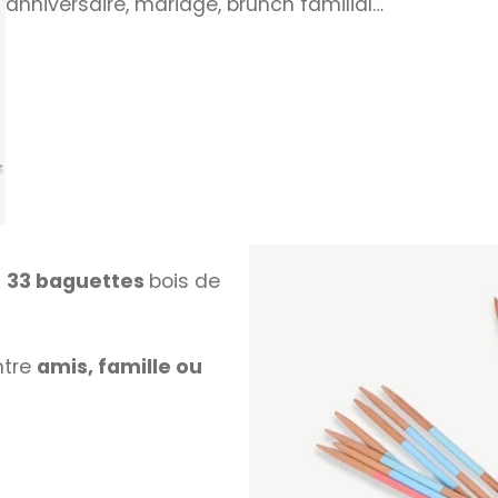
anniversaire, mariage, brunch familial…
d
33 baguettes
bois de
ntre
amis, famille ou