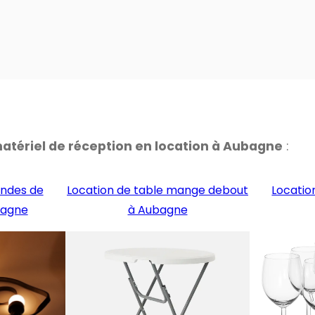
matériel de réception en location à Aubagne
:
andes de
Location de table mange debout
Location
bagne
à Aubagne