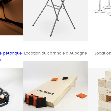
de pétanque
Location du cornhole à Aubagne
Locatio
e