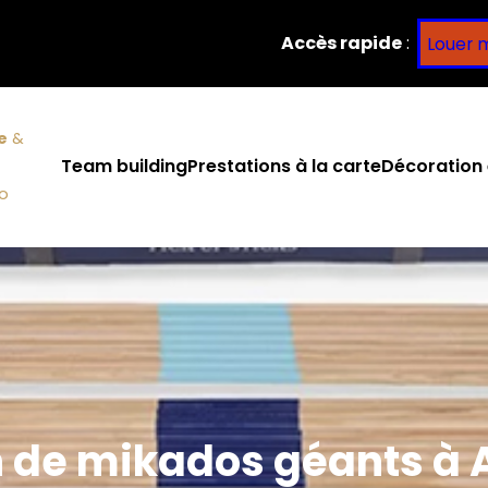
Accès rapide
:
Louer 
e
&
Team building
Prestations à la carte
Décoration 
co
n de mikados géants à