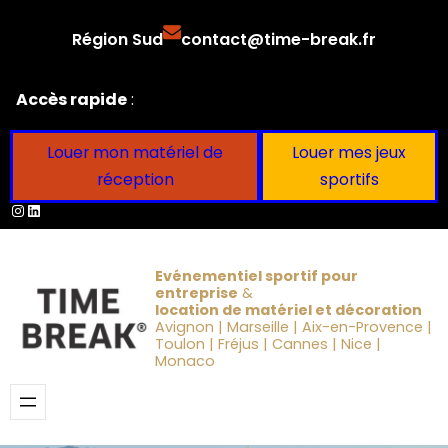
Aller
Région Sud
contact@time-break.fr
au
contenu
Accès rapide
:
Louer mon matériel de
Louer mes jeux
réception
sportifs
Instagram
LinkedIn
Evénementiel sportif pour
entreprise
&
location de matériel et décoration
Avignon | Marseille | Aix-en-Provence |
Toulon | Fréjus | Cannes | Nice |
Monaco
Obtenir un devis