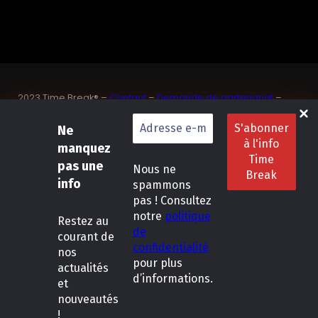
2023 Time Break® –
Contact
–
Demande de partenariat
–
Sponsoriser un joueur de padel français
SASU Dedix Communication – 87 rue de Mireille – 83 150
Ne
Bandol – Var
manquez
Politique de confidentialité
–
Mentions légales
–
Conditions
pas une
Nous ne
générales de location
info
spammons
pas ! Consultez
LinkedIn
Instagram
Follow Us :
notre
politique
Restez
au
de
courant de
confidentialité
nos
pour plus
actualités
d’informations.
et
nouveautés
!