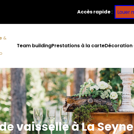
Accès rapide
:
Louer 
e
&
Team building
Prestations à la carte
Décoration 
co
 de vaisselle à La Seyn