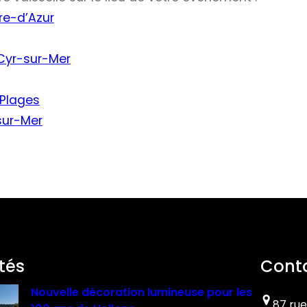
re-d’Azur
-Cyr-sur-Mer
-Plages
sur-Mer
tés
Cont
Nouvelle décoration lumineuse pour les
87 rue