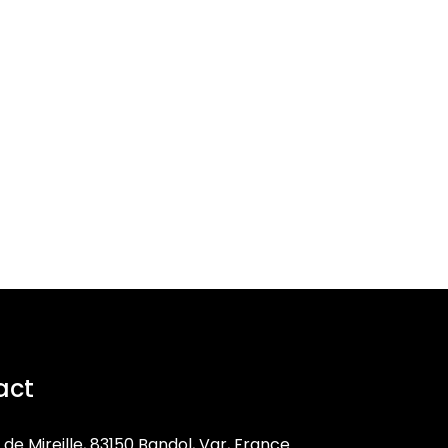
act
 de Mireille, 83150 Bandol, Var, France