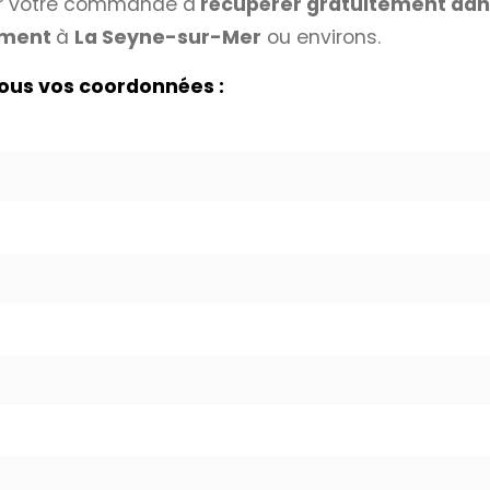
rer votre commande à
récupérer gratuitement dans
nement
à
La Seyne-sur-Mer
ou environs.
nous vos coordonnées :