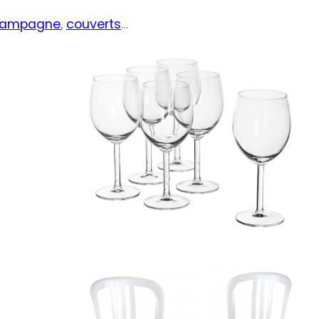
champagne
,
couverts
…