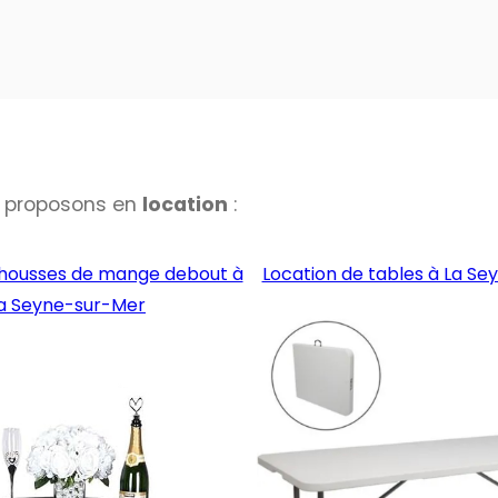
 proposons en
location
:
 housses de mange debout à
Location de tables à La S
a Seyne-sur-Mer