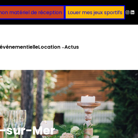
Inst
Lin
mon matériel de réception
Louer mes jeux sportifs
événementielle
Location
Actus
Obtenir un devis
e-sur-Mer