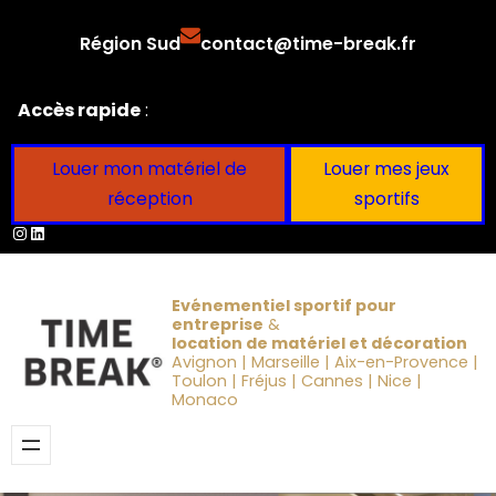
Aller
Région Sud
contact@time-break.fr
au
contenu
Accès rapide
:
Louer mon matériel de
Louer mes jeux
réception
sportifs
Instagram
LinkedIn
Evénementiel sportif pour
entreprise
&
location de matériel et décoration
Avignon | Marseille | Aix-en-Provence |
Toulon | Fréjus | Cannes | Nice |
Monaco
Obtenir un devis