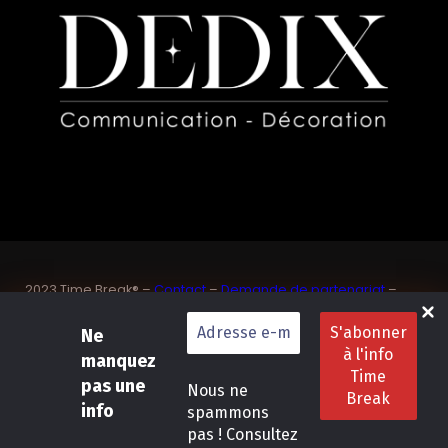
2023 Time Break® –
Contact
–
Demande de partenariat
–
Sponsoriser un joueur de padel français
SASU Dedix Communication – 87 rue de Mireille – 83 150
Ne
Bandol – Var
manquez
Politique de confidentialité
–
Mentions légales
–
Conditions
pas une
Nous ne
générales de location
info
spammons
pas ! Consultez