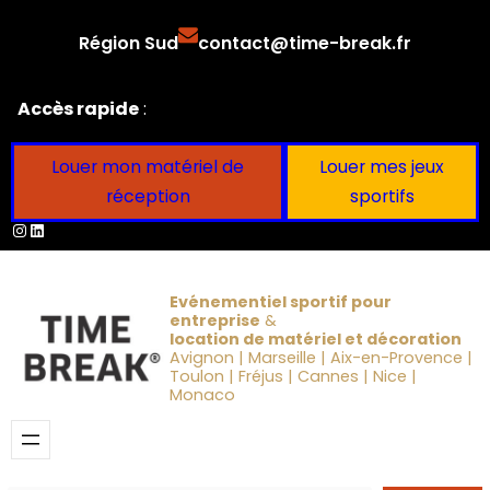
Aller
Région Sud
contact@time-break.fr
au
contenu
Accès rapide
:
Louer mon matériel de
Louer mes jeux
réception
sportifs
Instagram
LinkedIn
Evénementiel sportif pour
entreprise
&
location de matériel et décoration
Avignon | Marseille | Aix-en-Provence |
Toulon | Fréjus | Cannes | Nice |
Monaco
Obtenir un devis