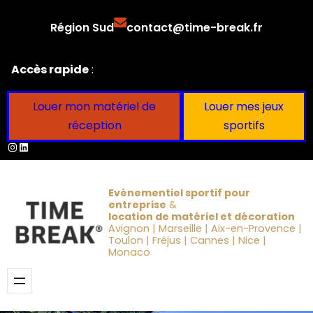
Aller
Région Sud
contact@time-break.fr
au
contenu
Accès rapide
:
Louer mon matériel de
Louer mes jeux
réception
sportifs
Instagram
LinkedIn
Evénementiel sportif pour
entreprise
&
location de matériel et décoration
Avignon | Marseille | Aix-en-Provence |
Toulon | Fréjus | Cannes | Nice |
Monaco
Obtenir un devis