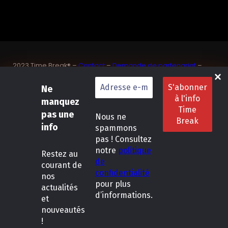
2023 Time Break® –
Contact
–
Demande de partenariat
–
Sponsoriser un joueur de padel français
Ne
SASU Dedix Communication – 87 rue de Mireille – 83 150
Bandol – Var
manquez
Politique de confidentialité
–
Mentions légales
–
Conditions
pas une
Nous ne
générales de location
info
spammons
pas ! Consultez
LinkedIn
Instagram
Follow Us :
notre
politique
Restez
au
de
courant de
confidentialité
nos
pour plus
actualités
d’informations.
et
nouveautés
!