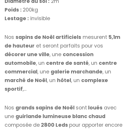
Diamètre au sol :
2m
Poids :
200kg
Lestage :
invisible
Nos
sapins de Noël artificiels
mesurent
5,1m
de hauteur
et seront parfaits pour vos
décorer une ville
, une
concession
automobile
, un
centre de santé
, un
centre
commercial
, une
galerie marchande
, un
marché de Noël
, un
hôtel
, un
complexe
sportif
,…
Nos
grands sapins de Noël
sont
loués
avec
une
guirlande lumineuse blanc chaud
composée de
2800 Leds
pour apporter encore