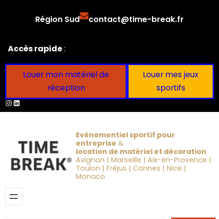
Aller
Région Sud
contact@time-break.fr
au
contenu
Accès rapide
:
Louer mon matériel de
Louer mes jeux
réception
sportifs
Instagram
LinkedIn
Evénementiel sportif pour
entreprise
&
location de matériel et décoration
Avignon | Marseille | Aix-en-Provence |
Toulon | Fréjus | Cannes | Nice |
Monaco
Obtenir un devis