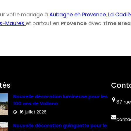
ur votre mariage à
Aubagne en Provence
,
La Cadiè
es-Maures
et partout en
Provence
avec
Time Brea
tés
Cont
Nouvelle décoration lumineuse pour les
87 rue
100 ans de Vollono
16 juillet 2026
conta
Nouvelle décoration guinguette pour le