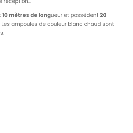
e réception…
t
10 mètres de long
ueur et possèdent
20
. Les ampoules de couleur blanc chaud sont
s.