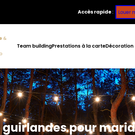
Accès rapide
:
Louer 
e
&
Team building
Prestations à la carte
Décoration 
co
 guirlandes pour mari