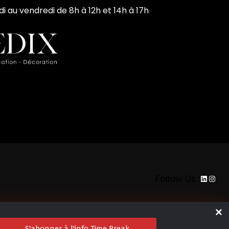
di au vendredi de 8h à 12h et 14h à 17h
LinkedI
Inst
Follow Us :