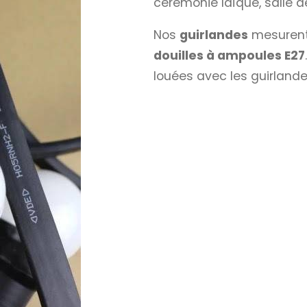
cérémonie laïque, salle d
Nos
guirlandes
mesuren
douilles à ampoules E27
louées avec les guirlande