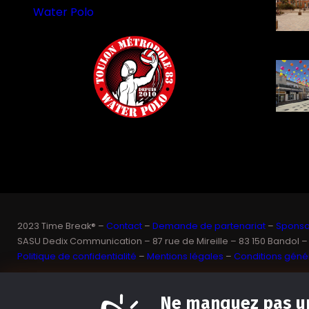
Water Polo
2023 Time Break® –
Contact
–
Demande de partenariat
–
Sponsor
SASU Dedix Communication – 87 rue de Mireille – 83 150 Bandol –
Politique de confidentialité
–
Mentions légales
–
Conditions génér
Ne manquez pas un