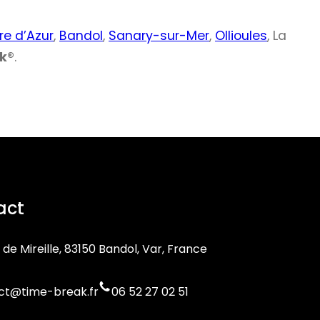
re d’Azur
,
Bandol
,
Sanary-sur-Mer
,
Ollioules
, La
k®
.
act
 de Mireille, 83150 Bandol, Var, France
ct@time-break.fr
06 52 27 02 51